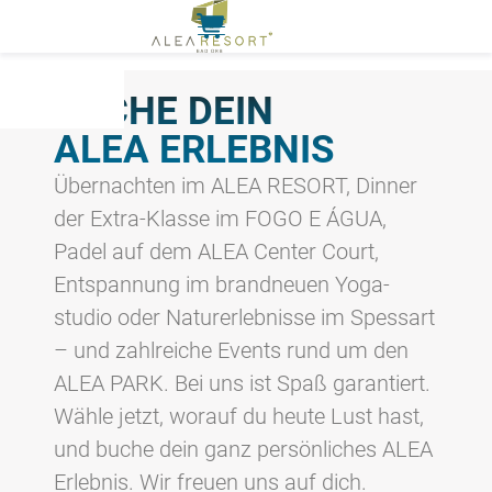
BUCHE DEIN
ALEA ERLEBNIS
HOME
DINNER
Übernachten im ALEA RESORT, Dinner
EVENTS
der Extra-Klasse im FOGO E ÁGUA,
SPORTS
Padel auf dem ALEA Center Court,
FAQ
Entspannung im brand­neuen Yoga­
ALEA PARK
studio oder Natur­­erlebnisse im Spessart
ALEA
RESORT
– und zahl­reiche Events rund um den
ALEA PARK. Bei uns ist Spaß garantiert.
MEIN
KONTO
Wähle jetzt, worauf du heute Lust hast,
und buche dein ganz persönliches ALEA
Erlebnis. Wir freuen uns auf dich.